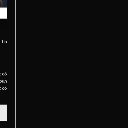
 tin
t có
 bạn
g có