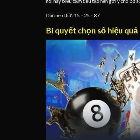
nói hay biểu cảm đều tạo nên gợi ý cho bộ s
Dàn nên thử: 15 – 25 – 87
Bí quyết chọn số hiệu quả