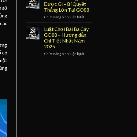
gười
Số
10
Được Gì – Bí Quyết
Th11
May
n số
Ngày
Thắng Lớn Tại GO88
Mắn
–
động
Chức năng bình luận bị tắt
Cho
ở
Chiến
 các
Người
Năm
Lược
Chơi
Đôi
Tăng
Luật Chơi Bài Ba Cây
24
Thông
Cơ
GO88 – Hướng dẫn
Th11
Chặt
Hội
Chi Tiết Nhất Năm
Được
Trúng
ượng
2025
Gì
Lô
ố có
–
Chức năng bình luận bị tắt
Hiệu
ở
Bí
Quả
Luật
 một
Quyết
Chơi
Cùng
Thắng
Bài
Lớn
Ba
Tại
Cây
GO88
GO88
–
Hướng
dẫn
Chi
Tiết
Nhất
Năm
2025