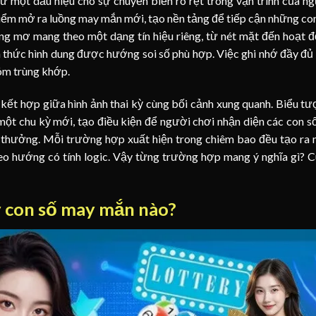
ư một dấu hiệu cho sự chuyển biến rõ rệt trong vận trình của n
iểm mở ra luồng may mắn mới, tạo nền tảng để tiếp cận những co
rong mơ mang theo một dạng tín hiệu riêng, từ nét mặt đến hoạt 
 thức hình dung được hướng soi số phù hợp. Việc ghi nhớ đầy đủ
hóm trùng khớp.
ự kết hợp giữa hình ảnh thai kỳ cùng bối cảnh xung quanh. Biểu t
một chu kỳ mới, tạo điều kiện để người chơi nhận diện các con s
 thưởng. Mỗi trường hợp xuất hiện trong chiêm bao đều tạo ra
heo hướng có tính logic. Vậy từng trường hợp mang ý nghĩa gì? 
 con số may mắn nào?