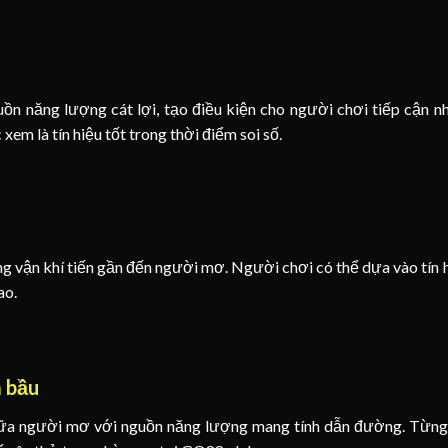
guồn năng lượng cát lợi, tạo điều kiện cho người chơi tiếp cận 
em là tín hiệu tốt trong thời điểm soi số.
 vận khí tiến gần đến người mơ. Người chơi có thể dựa vào tín 
ao.
à bầu
giữa người mơ với nguồn năng lượng mang tính dẫn đường. Từng