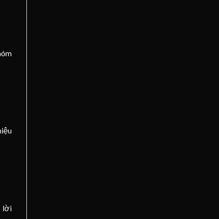
nhóm
hiệu
 lời