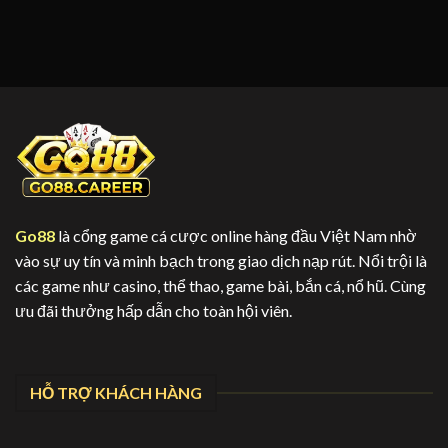
tạo bài bản nhằm duy trì sự chuyên nghiệp suốt
quá trình phục vụ. Theo số liệu tổng hợp, có
gần 90% người dùng bày tỏ sự hài lòng đối với
cách làm việc của các Dealer. Chính nhờ điều
này mà cổng game giữ được sức hút ổn định
trong mảng Casino trực tuyến.
Chơi thể thao miễn phí vốn đầu vào
Khu giải trí thể thao thu hút người dùng nhờ
các chương trình tặng quà và ưu đãi giá trị.
Go88
là cổng game cá cược online hàng đầu Việt Nam nhờ
Thành viên khi tham gia có thể nhận hỗ trợ vốn
vào sự uy tín và minh bạch trong giao dịch nạp rút. Nổi trội là
cho khoảng 3 lượt chơi gần nhất, giúp giảm áp
các game như casino, thể thao, game bài, bắn cá, nổ hũ. Cùng
lực chi phí ban đầu. Việc nhận ưu đãi này giúp
ưu đãi thưởng hấp dẫn cho toàn hội viên.
người chơi tự tin hơn khi tìm hiểu và lựa chọn
các kèo trong những trận đấu nổi bật.
HỖ TRỢ KHÁCH HÀNG
Chơi bắn cá lĩnh thưởng 99K
Sảnh bắn cá
GO88
thu hút nhiều người chơi