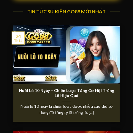
TIN TỨC SỰ KIỆN GO88 MỚI NHẤT
Giới thiệu sơ lược về cổng game GO88 nổi tiếng
24
Sự ra đời và sứ mệnh từ GO88
Th11
Cổng game được ra đời vào năm 2014 và nằm
dưới sự quản lý của quốc gia Phi – lip – pin. Sau
nhiều năm hoạt động vào năm 2018 đơn vị
chính thức có mặt tại đại đa số các quốc gia
Đông Nam Á. Tính đến thời điểm hiện nay
thương hiệu đã chạm mốc 2 triệu người đăng
Nuôi Lô 10 Ngày – Chiến Lược Tăng Cơ Hội Trúng
ký và có hơn 1 triệu hội viên thân thiết.
Lô Hiệu Quả
Cơ quan cấp phép cho cổng game hoạt
Nuôi lô 10 ngày là chiến lược được nhiều cao thủ sử
dụng để tăng tỷ lệ trúng lô. [...]
động
GO88 VIP
được cấp phép bởi
PAGCOR
Philippines, đảm bảo hoạt động đơn vị luôn