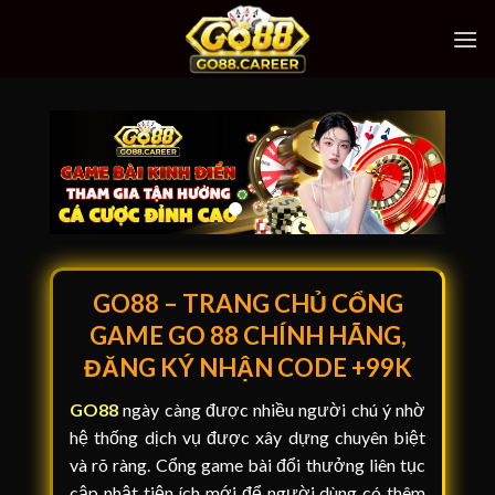
Bỏ
qua
nội
dung
GO88 – TRANG CHỦ CỔNG
GAME GO 88 CHÍNH HÃNG,
ĐĂNG KÝ NHẬN CODE +99K
GO88
ngày càng được nhiều người chú ý nhờ
hệ thống dịch vụ được xây dựng chuyên biệt
và rõ ràng. Cổng game bài đổi thưởng liên tục
cập nhật tiện ích mới để người dùng có thêm