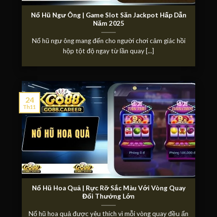
Xử lý giao
Có thể mất từ 7
nhận khoảng 2
dịch nội
phút đến 10 phút
Nổ Hũ Ngư Ông | Game Slot Săn Jackpot Hấp Dẫn
phút đến 4 phút
bộ
trong giờ cao điểm
Năm 2025
tùy tải hệ thống
Tối ưu tốt với độ
Nổ hũ ngư ông mang đến cho người chơi cảm giác hồi
Hiệu suất
Dễ xuất hiện hiện
ổn định đạt
hộp tột độ ngay từ lần quay [...]
hoạt
tượng chậm, ổn
khoảng 98 phần
động tính
định chỉ khoảng 85
trăm ở
GO88
năng
đến 90 phần trăm
CLUB APK
Hỗ trợ trực
Chính
24
tuyến 24 giờ mỗi
sách hỗ
Phản hồi chậm, ít
Th11
ngày, giải quyết
trợ người
khi xử lý triệt để
theo từng
dùng
trường hợp
Giao động khoảng
Kho nội
Hơn 250 nội dung
120 đến 150 nội
dung giải
với nhiều thể loại
dung, trải nghiệm
trí
quốc tế
hạn chế hơn
Phương
Nổ Hũ Hoa Quả | Rực Rỡ Sắc Màu Với Vòng Quay
Hỗ trợ nhiều
Chủ yếu sử dụng
thức giao
Đổi Thưởng Lớn
kênh thanh toán
các phương thức
dịch
điện tử và lựa
nội địa truyền
trong hệ
Nổ hũ hoa quả được yêu thích vì mỗi vòng quay đều ẩn
chọn quốc tế
thống