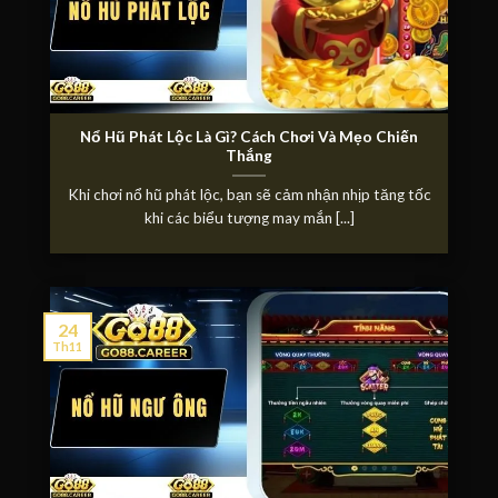
Nổ Hũ Phát Lộc Là Gì? Cách Chơi Và Mẹo Chiến
Đặt cổng game lên bàn cân so sánh với thương
Thắng
hiệu khác
Khi chơi nổ hũ phát lộc, bạn sẽ cảm nhận nhịp tăng tốc
khi các biểu tượng may mắn [...]
Một số nền tảng
Tiêu chí
GO88
khác
Đội ngũ quản lý
Thường không
Người
công khai, có
công bố người
24
phụ trách
thông tin điều
đứng đầu, thiếu dữ
Th11
vận hành
hành minh bạch
liệu xác thực
Áp dụng mã hóa
Chủ yếu sử dụng
Hệ thống
nhiều lớp kết hợp
bảo mật cơ bản, ít
bảo mật
kiểm tra thiết bị
lớp xác thực
truy cập
Thời gian xác